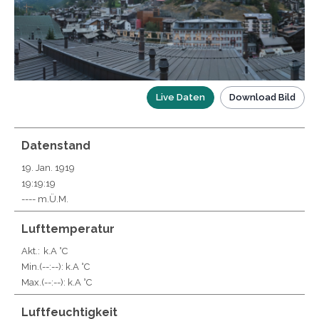
Live Daten
Download Bild
Datenstand
19. Jan. 1919
19:19:19
---- m.Ü.M.
Lufttemperatur
Akt.:
k.A °C
Min.
(--:--)
: k.A °C
Max.
(--:--)
: k.A °C
Luftfeuchtigkeit