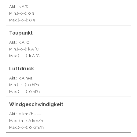
Akt.:
k.A %
Min.
(--:--)
: 0 %
Max.
(--:--)
: 0 %
Taupunkt
Akt.:
k.A °C
Min.
(--:--)
: k.A °C
Max.
(--:--)
: k.A °C
Luftdruck
Akt.:
k.A hPa
Min.
(--:--)
: 0 hPa
Max.
(--:--)
: 0 hPa
Windgeschwindigkeit
Akt.:
0 km/h
- ---
Max. 1h:
k.A km/h
Max.
(--:--)
: 0 km/h