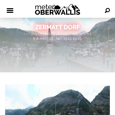
ZERMATT DORF
---- m.ü.M. | k.A °C | k.A % | --- 0 km/h |
k.A mm | 19. Jan. 1919 19:19