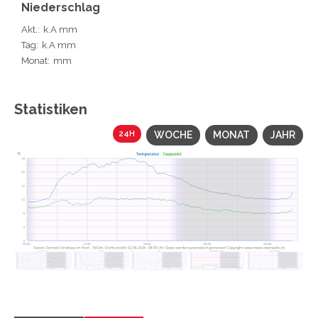
Niederschlag
Akt.:
k.A mm
Tag:
k.A mm
Monat:
mm
Statistiken
24H
WOCHE
MONAT
JAHR