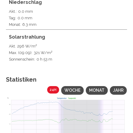
Niederschlag
Akt.:
0.0 mm
Tag:
0.0 mm
Monat:
6.3 mm
Solarstrahlung
Akt.
296 W/m²
Max.
(09:09)
:
321 W/m²
Sonnenschein:
0 h 53 m
Statistiken
24H
WOCHE
MONAT
JAHR