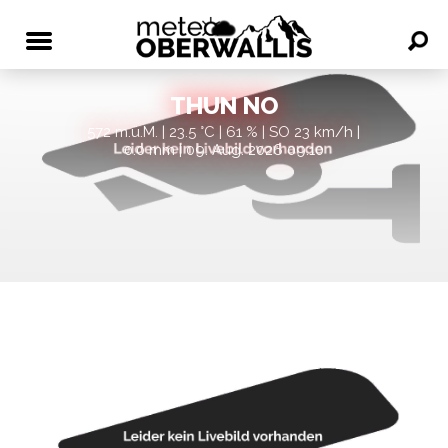
THUN NO
572 m.ü.M. | 23.5 °C | 61 % | SO 23 km/h |
0.0 mm | 09. Aug. 2026 09:10