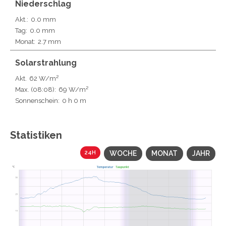
Niederschlag
Akt.:
0.0 mm
Tag:
0.0 mm
Monat:
2.7 mm
Solarstrahlung
Akt.
62 W/m²
Max.
(08:08)
:
69 W/m²
Sonnenschein:
0 h 0 m
Statistiken
24H
WOCHE
MONAT
JAHR