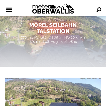
MÖREL SEILBAHN
TALSTATION
770 m.ü.M. | 18.2 °C | 65 % | NO 20 km/h
| 0.0 mm | 08. Aug. 2026 08:10