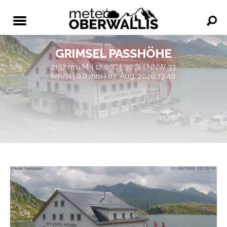
GRIMSEL PASSHÖHE
2157 m.ü.M. | 12.0 °C | 90 % | NNW 33
km/h | 0.0 mm | 07. Aug. 2026 13:40