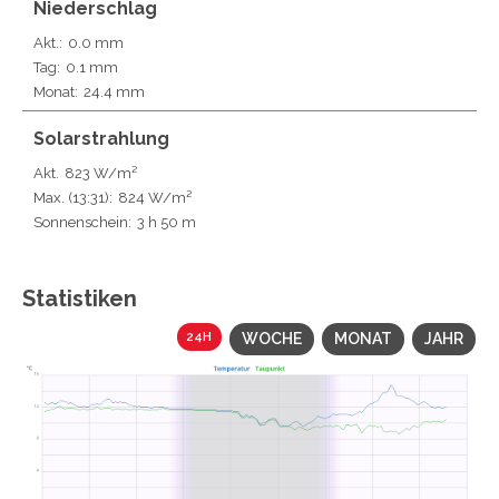
Niederschlag
Akt.:
0.0 mm
Tag:
0.1 mm
Monat:
24.4 mm
Solarstrahlung
Akt.
823 W/m²
Max.
(13:31)
:
824 W/m²
Sonnenschein:
3 h 50 m
Statistiken
24H
WOCHE
MONAT
JAHR