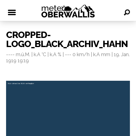
CROPPED-
LOGO_BLACK_ARCHIV_HAHN
---- m.ü.M. | k.A °C | k.A % | --- 0 km/h | k.A mm | 19. Jan.
1919 19:19