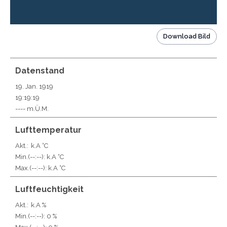
Download Bild
Datenstand
19. Jan. 1919
19:19:19
---- m.Ü.M.
Lufttemperatur
Akt.:
k.A °C
Min.
(--:--)
: k.A °C
Max.
(--:--)
: k.A °C
Luftfeuchtigkeit
Akt.:
k.A %
Min.
(--:--)
: 0 %