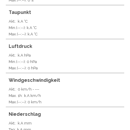
Max.
(--:--)
: 0 %
Taupunkt
Akt.:
k.A °C
Min.
(--:--)
: k.A °C
Max.
(--:--)
: k.A °C
Luftdruck
Akt.:
k.A hPa
Min.
(--:--)
: 0 hPa
Max.
(--:--)
: 0 hPa
Windgeschwindigkeit
Akt.:
0 km/h
- ---
Max. 1h:
k.A km/h
Max.
(--:--)
: 0 km/h
Niederschlag
Akt.:
k.A mm
Tag:
k.A mm