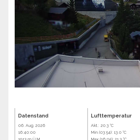
Datenstand
Lufttemperatur
06. Aug. 2026
Akt.:
20.3 °C
16:40:00
Min.
(03:54)
: 13.0 °C
1913 m.Ü.M.
Max.
(16:05)
: 21.3 °C