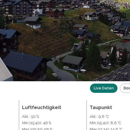
Live Daten
Dow
Luftfeuchtigkeit
Taupunkt
Akt.:
50 %
Akt.:
9.6 °C
Min.
(15:40)
: 46 %
Min.
(15:40)
: 8.6 °C
Max.
(09:32)
: 96 %
Max.
(11:34)
: 14.6 °C