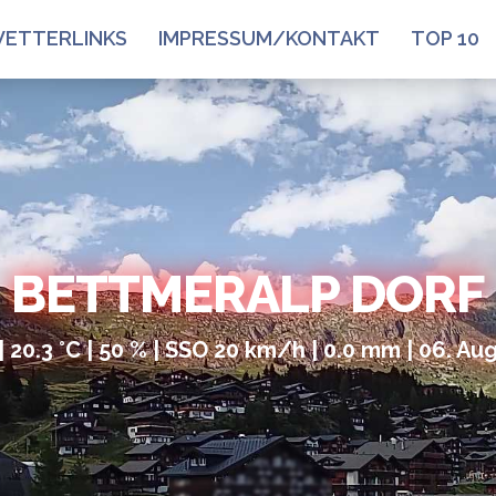
ETTERLINKS
IMPRESSUM/KONTAKT
TOP 10
BETTMERALP DORF
| 20.3 °C | 50 % | SSO 20 km/h | 0.0 mm | 06. Au