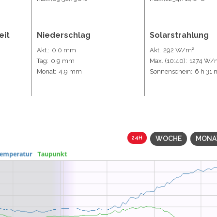
eit
Niederschlag
Solarstrahlung
Akt.:
0.0 mm
Akt.
292 W/m²
Tag:
0.9 mm
Max.
(10:40)
:
1274 W/
Monat:
4.9 mm
Sonnenschein:
6 h 31 
24H
WOCHE
MONA