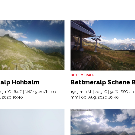
BETTMERALP
alp Hohbalm
Bettmeralp Schene 
13.1 °C | 64 % | NW 15 km/h | 0.0
1913 m.ü.M. | 20.3 °C | 50 % | SSO 2
. 2026 16:40
mm | 06. Aug. 2026 16:40